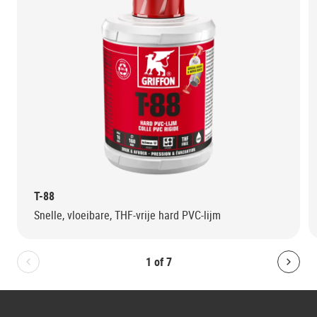
T-88
Snelle, vloeibare, THF-vrije hard PVC-lijm
1
of
7
Bolton.General.PreviousSlide
Bolt