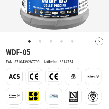
Bolt
WDF-05
EAN
:
8710439287799
Artikelnr.
:
6314754