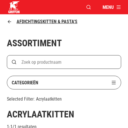
MENU
VENSTER OPENEN V
Griffon logo
AFDICHTINGSKITTEN & PASTA'S
ASSORTIMENT
Search
Zoek op productnaam
CATEGORIEËN
Selected Filter:
Acrylaatkitten
ACRYLAATKITTEN
1-1/1
resultaten