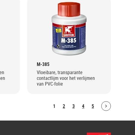
M-385
ren
Vloeibare, transparante
zen
contactlijm voor het verlijmen
van PVC-folie
1
2
3
4
5
Bolton.ArticleList.NextPage