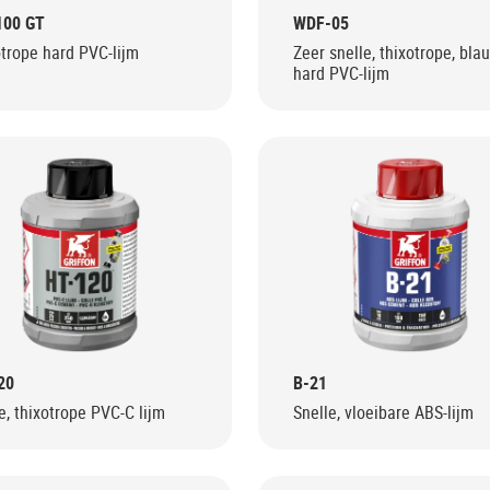
100 GT
WDF-05
trope hard PVC-lijm
Zeer snelle, thixotrope, bla
hard PVC-lijm
20
B-21
e, thixotrope PVC-C lijm
Snelle, vloeibare ABS-lijm