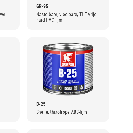
GR-95
uwe
Nastelbare, vloeibare, THF-vrije
hard PVC-lijm
B-25
Snelle, thixotrope ABS-lijm