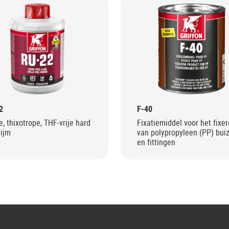
2
F-40
e, thixotrope, THF-vrije hard
Fixatiemiddel voor het fixe
lijm
van polypropyleen (PP) bui
en fittingen