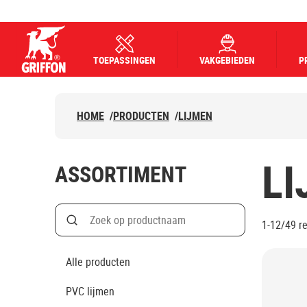
TOEPASSINGEN
VAKGEBIEDEN
P
Griffon logo
HOME
/
PRODUCTEN
/
LIJMEN
LI
ASSORTIMENT
Search
1-12/49
r
Zoek op productnaam
Alle producten
PVC lijmen