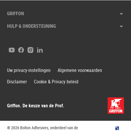
GRIFFON
HULP & ONDERSTEUNING
YouTube
Facebook
Instagram
LinkedIn
Uw privacy-instellingen
Algemene voorwaarden
Disclaimer
Cookie & Privacy beleid
Griffon. De keuze van de Prof.
® 2026 Bolton Adhesives, onderdeel van de
Bolton G