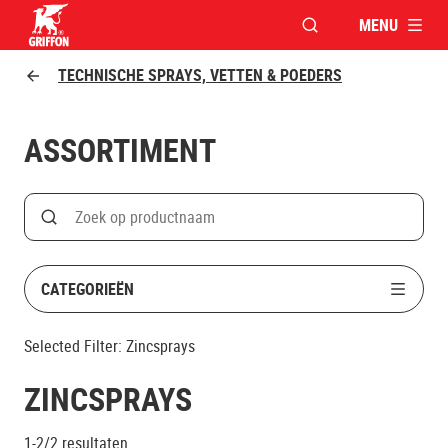
MENU
VENSTER OPENEN V
Griffon logo
TECHNISCHE SPRAYS, VETTEN & POEDERS
ASSORTIMENT
Search
Zoek op productnaam
CATEGORIEËN
Selected Filter:
Zincsprays
ZINCSPRAYS
1-2/2
resultaten