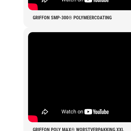
GRIFFON SMP-300® POLYMEERCOATING
GRIFFON POLY MAX® WORSTVERPAKKING XXL