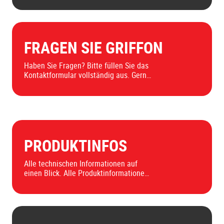
FRAGEN SIE GRIFFON
Haben Sie Fragen? Bitte füllen Sie das
Kontaktformular vollständig aus. Gerne
können Sie sich auch direkt an einen
unserer Mitarbeiter wenden.
PRODUKTINFOS
Alle technischen Informationen auf
einen Blick. Alle Produktinformationen,
technischen Datenblätter,
Leistungserklärungen und
Sicherheitsdatenblätter finden Sie hier.