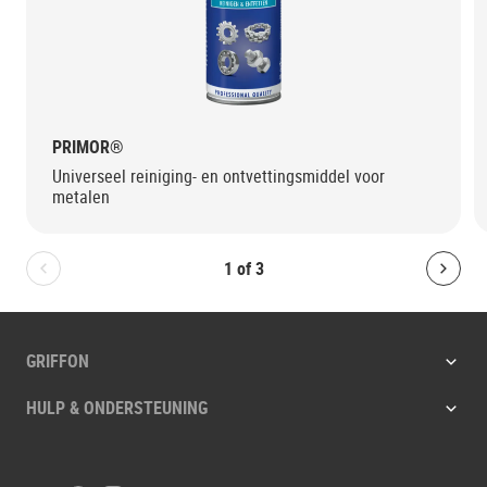
PRIMOR®
Universeel reiniging- en ontvettingsmiddel voor
metalen
1
of
3
Bolton.General.PreviousSlide
Bolt
GRIFFON
HULP & ONDERSTEUNING