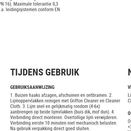
N 16). Maximale tolerantie 0,3
o.a. leidingsystemen conform EN
TIJDENS GEBRUIK
GEBRUIKSAANWIJZING
V
1. Buizen haaks afzagen, afschuinen en ontbramen. 2.
L
Lijmoppervlakken reinigen met Griffon Cleaner en Cleaner
C
Cloth. 3. Lijm snel en gelijkmatig rondom (4-6x)
aanbrengen op beide lijmvlakken (buis dik, mof dun). 4.
O
Verbinding direct monteren. Overtollige lijm verwijderen.
O
Verbinding eerste 10 minuten niet mechanisch belasten.
+
Na gebruik verpakking direct goed sluiten.