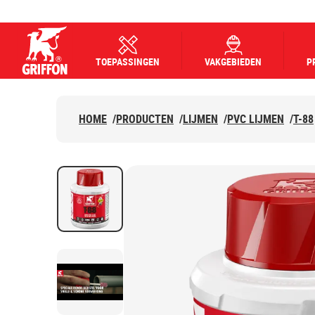
TOEPASSINGEN
VAKGEBIEDEN
P
Griffon logo
HOME
/
PRODUCTEN
/
LIJMEN
/
PVC LIJMEN
/
T-88