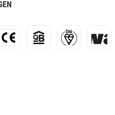
GEN
with_frame.png
CE_logo_PNG_with_frame.png
Logo QB.png
mark-of-trust-product-logo
Kiwa Logo.