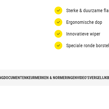
Sterke & duurzame fl
Ergonomische dop
Innovatieve wiper
Speciale ronde borste
NG
DOCUMENTEN
KEURMERKEN & NORMERINGEN
VIDEO'S
VERGELIJK