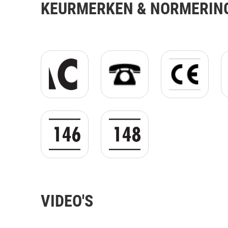
KEURMERKEN & NORMERIN
ACS GIF.gif
Logo_Telephone_JPG.jpg
CE_logo_PNG_
EN 14680 GIF.gif
EN 14814 GIF.gif
VIDEO'S