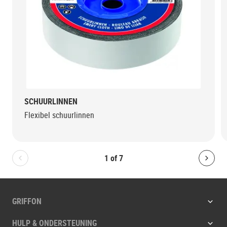
SCHUURLINNEN
Flexibel schuurlinnen
1
of
7
Bolton.General.PreviousSlide
Bolt
GRIFFON
HULP & ONDERSTEUNING