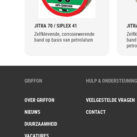
JITRA 70 / SIPLEX 41
JITR
Zelfklevende, corrosiewerende
Zelfk
band op basis van petrolatum
band 
petr
GRIFFON
HULP & ONDERSTEUNIN
OVER GRIFFON
VEELGESTELDE VRAGEN
NIEUWS
CONTACT
DUURZAAMHEID
VACATURES