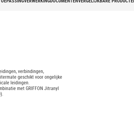
TOEPASSING
VERWERKING
DOCUMENTEN
VERGELIJKBARE PRODUCTE
idingen, verbindingen,
itermate geschikt voor ongelijke
icale leidingen.
ombinatie met GRIFFON Jitranyl
).