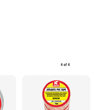
4
of
4