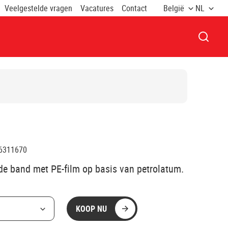
Veelgestelde vragen
Vacatures
Contact
België
NL
VENST
6311670
de band met PE-film op basis van petrolatum.
KOOP NU