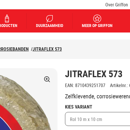
Over Griffon
RODUCTEN
DUURZAAMHEID
MEER OP GRIFFON
RROSIEBANDEN
/
JITRAFLEX 573
JITRAFLEX 573
EAN
:
8710439251707
Artikelnr.
:
Zelfklevende, corrosieweren
KIES VARIANT
Rol 10 m x 10 cm