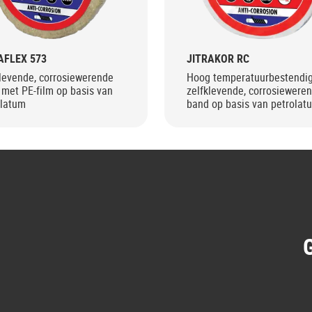
AFLEX 573
JITRAKOR RC
levende, corrosiewerende
Hoog temperatuurbestendig
met PE-film op basis van
zelfklevende, corrosiewere
olatum
band op basis van petrolat
G
G