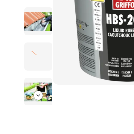
Bolton.General.NextSlide