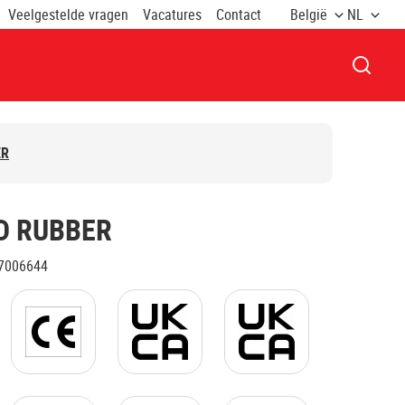
Veelgestelde vragen
Vacatures
Contact
België
NL
VENST
ER
D RUBBER
7006644