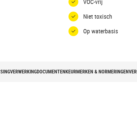
VOC-vrij
Niet toxisch
Op waterbasis
SING
VERWERKING
DOCUMENTEN
KEURMERKEN & NORMERINGEN
VER