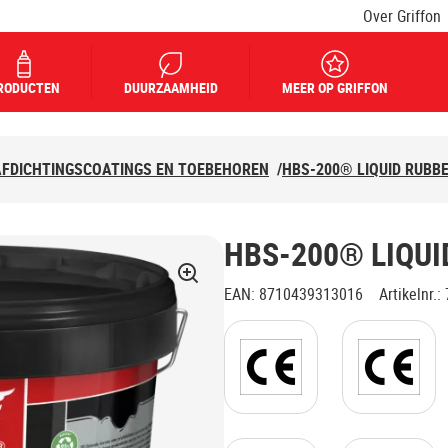
Over Griffon
RODUCTEN
DUURZAAMHEID
MEER OP GRIFFON
AFDICHTINGSCOATINGS EN TOEBEHOREN
/
HBS-200® LIQUID RUBB
HBS-200® LIQUI
EAN
:
8710439313016
Artikelnr.
: