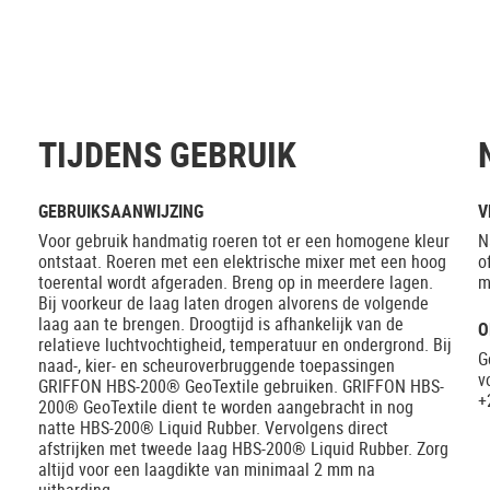
TIJDENS GEBRUIK
GEBRUIKSAANWIJZING
V
Voor gebruik handmatig roeren tot er een homogene kleur
N
ontstaat. Roeren met een elektrische mixer met een hoog
o
toerental wordt afgeraden. Breng op in meerdere lagen.
m
Bij voorkeur de laag laten drogen alvorens de volgende
laag aan te brengen. Droogtijd is afhankelijk van de
O
relatieve luchtvochtigheid, temperatuur en ondergrond. Bij
G
naad-, kier- en scheuroverbruggende toepassingen
v
GRIFFON HBS-200® GeoTextile gebruiken. GRIFFON HBS-
+
200® GeoTextile dient te worden aangebracht in nog
natte HBS-200® Liquid Rubber. Vervolgens direct
afstrijken met tweede laag HBS-200® Liquid Rubber. Zorg
altijd voor een laagdikte van minimaal 2 mm na