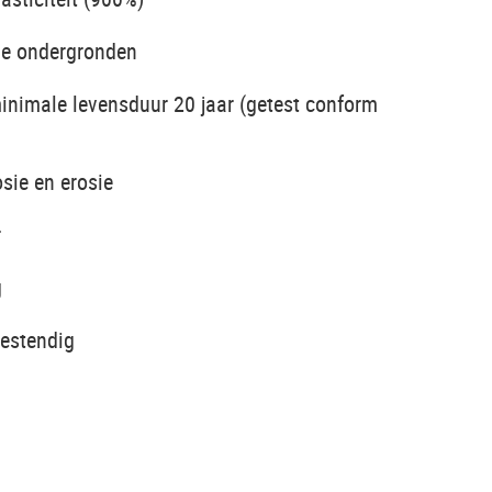
le ondergronden
inimale levensduur 20 jaar (getest conform
sie en erosie
r
g
bestendig