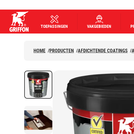
TOEPASSINGEN
VAKGEBIEDEN
P
Griffon logo
HOME
/
PRODUCTEN
/
AFDICHTENDE COATINGS
/