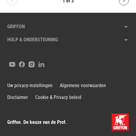
1
of
3
Bolton.General.PreviousSlide
Bolt
GRIFFON
HULP & ONDERSTEUNING
YouTube
Facebook
Instagram
LinkedIn
Uw privacy-instellingen
Algemene voorwaarden
Disclaimer
Cookie & Privacy beleid
Griffon. De keuze van de Prof.