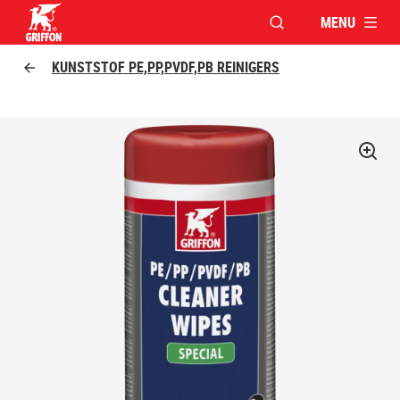
MENU
VENSTER OPENEN V
Griffon logo
KUNSTSTOF PE,PP,PVDF,PB REINIGERS