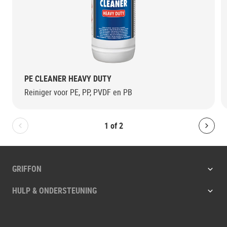
PE CLEANER HEAVY DUTY
Reiniger voor PE, PP, PVDF en PB
1
of
2
Bolton.General.PreviousSlide
Bolt
GRIFFON
HULP & ONDERSTEUNING