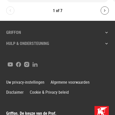
1
of
7
Bolton.General.PreviousSlide
Bolt
GRIFFON
HULP & ONDERSTEUNING
YouTube
Facebook
Instagram
LinkedIn
Uw privacy-instellingen
Algemene voorwaarden
Disclaimer
Cookie & Privacy beleid
Griffon. De keuze van de Prof.