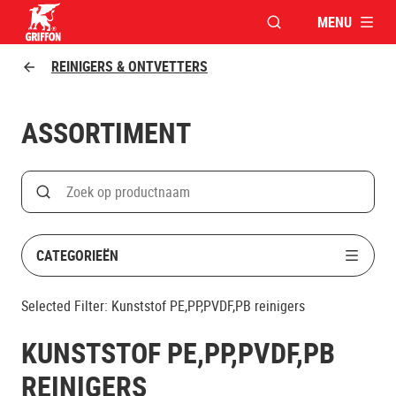
MENU
VENSTER OPENEN V
Griffon logo
REINIGERS & ONTVETTERS
ASSORTIMENT
Search
Zoek op productnaam
CATEGORIEËN
Selected Filter:
Kunststof PE,PP,PVDF,PB reinigers
KUNSTSTOF PE,PP,PVDF,PB
REINIGERS