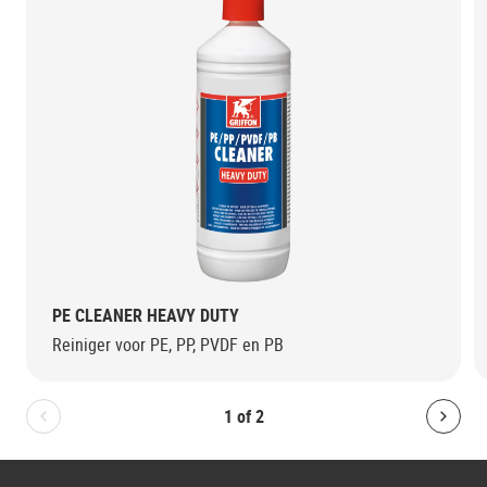
PE CLEANER HEAVY DUTY
Reiniger voor PE, PP, PVDF en PB
1
of
2
Bolton.General.PreviousSlide
Bolt