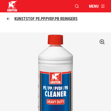
MENU
VENSTER OPENEN V
Griffon logo
KUNSTSTOF PE,PP,PVDF,PB REINIGERS