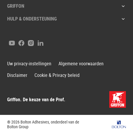
GRIFFON
HULP & ONDERSTEUNING
YouTube
Facebook
Instagram
LinkedIn
Uw privacy-instellingen
Algemene voorwaarden
Disclaimer
Cookie & Privacy beleid
Griffon. De keuze van de Prof.
® 2026 Bolton Adhesives, onderdeel van de
Bolton G
Bolton Group