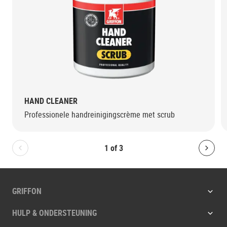
HAND CLEANER
Professionele handreinigingscrème met scrub
1
of
3
Bolton.General.PreviousSlide
Bolt
GRIFFON
HULP & ONDERSTEUNING