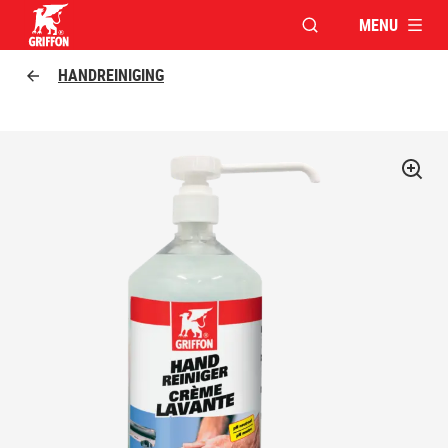
MENU
VENSTER OPENEN V
Griffon logo
HANDREINIGING