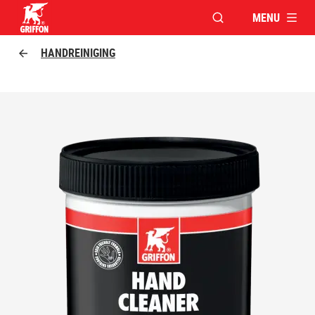
MENU
VENSTER OPENEN V
Griffon logo
HANDREINIGING