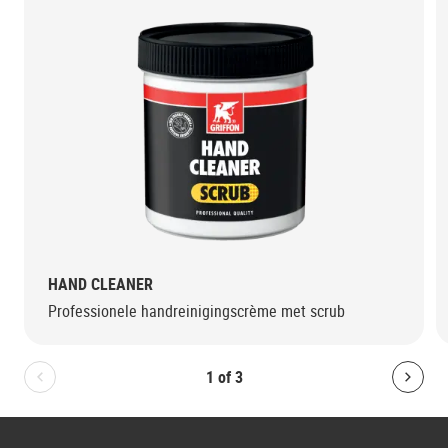
HAND CLEANER
Professionele handreinigingscrème met scrub
1
of
3
Bolton.General.PreviousSlide
Bolt