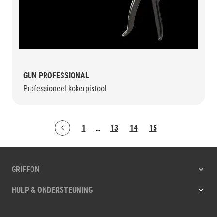
GUN PROFESSIONAL
Professioneel kokerpistool
1
…
13
14
15
Bolton.ArticleList.PreviousPage
GRIFFON
HULP & ONDERSTEUNING