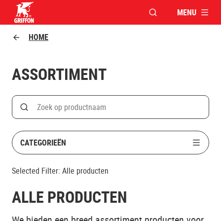
MENU
VENSTER OPENEN V
Griffon logo
HOME
ASSORTIMENT
Search
Zoek op productnaam
CATEGORIEËN
Selected Filter:
Alle producten
ALLE PRODUCTEN
We bieden een breed assortiment producten voor