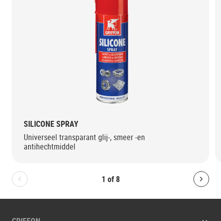
SILICONE SPRAY
Universeel transparant glij-, smeer -en
antihechtmiddel
1
of
8
Bolton.General.PreviousSlide
Bolt