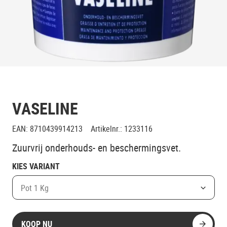
VASELINE
EAN
:
8710439914213
Artikelnr.
:
1233116
Zuurvrij onderhouds- en beschermingsvet.
KIES VARIANT
Pot 1 Kg
KOOP NU