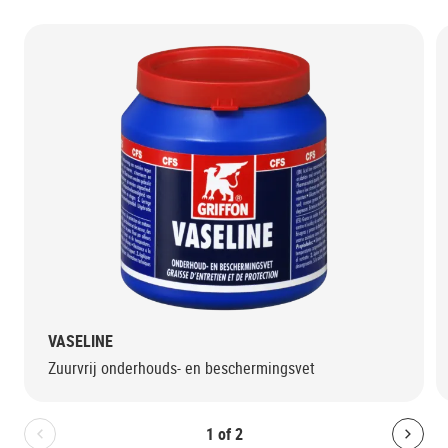
VASELINE
Zuurvrij onderhouds- en beschermingsvet
1
of
2
Bolton.General.PreviousSlide
Bolt