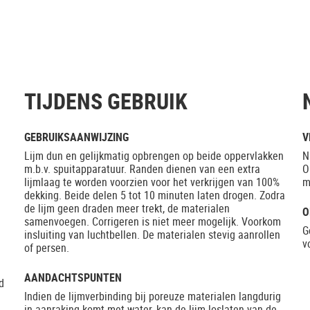
TIJDENS GEBRUIK
GEBRUIKSAANWIJZING
V
Lijm dun en gelijkmatig opbrengen op beide oppervlakken
N
m.b.v. spuitapparatuur. Randen dienen van een extra
O
lijmlaag te worden voorzien voor het verkrijgen van 100%
m
dekking. Beide delen 5 tot 10 minuten laten drogen. Zodra
de lijm geen draden meer trekt, de materialen
O
samenvoegen. Corrigeren is niet meer mogelijk. Voorkom
G
insluiting van luchtbellen. De materialen stevig aanrollen
v
of persen.
AANDACHTSPUNTEN
d
Indien de lijmverbinding bij poreuze materialen langdurig
in aanraking komt met water, kan de lijm loslaten van de