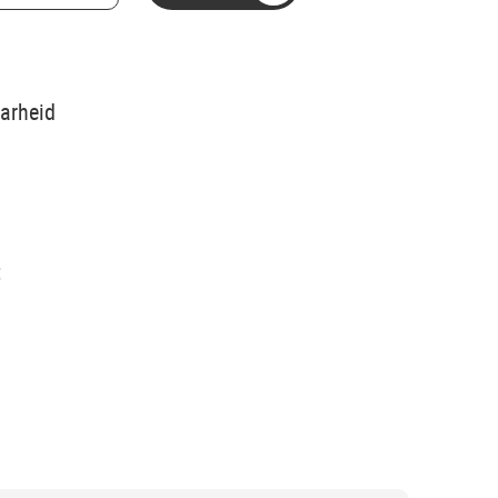
arheid
t