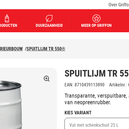
Over Griff
RODUCTEN
DUURZAAMHEID
MEER OP GRIFFON
ERIEURBOUW
/
SPUITLIJM TR 550®
SPUITLIJM TR 5
EAN
:
8710439113890
Artikelnr.
:
Transparante, verspuitbare, 
van neopreenrubber.
KIES VARIANT
Vat met schenkschuit 25 L