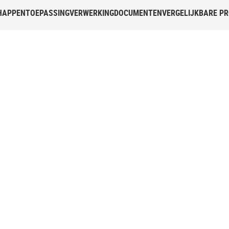
HAPPEN
TOEPASSING
VERWERKING
DOCUMENTEN
VERGELIJKBARE P