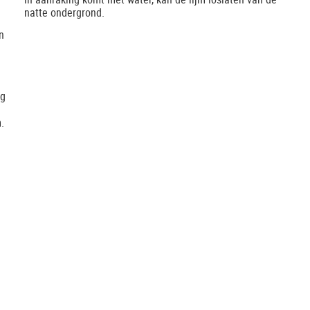
natte ondergrond.
n
ng
.