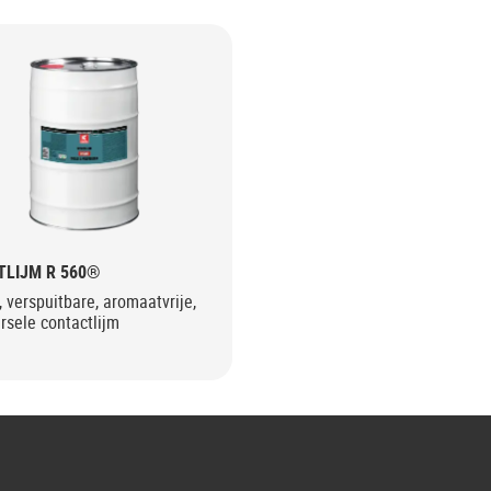
TLIJM R 560®
 verspuitbare, aromaatvrije,
rsele contactlijm
G