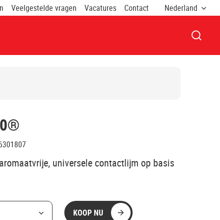
on
Veelgestelde vragen
Vacatures
Contact
Nederland
VENST
50®
6301807
aromaatvrije, universele contactlijm op basis
KOOP NU