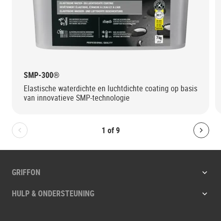
SMP-300®
Elastische waterdichte en luchtdichte coating op basis
van innovatieve SMP-technologie
1
of
9
Bolton.General.PreviousSlide
Bolt
GRIFFON
HULP & ONDERSTEUNING