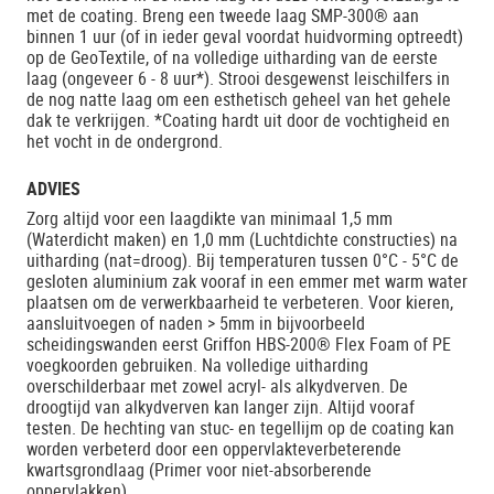
met de coating. Breng een tweede laag SMP-300® aan
binnen 1 uur (of in ieder geval voordat huidvorming optreedt)
op de GeoTextile, of na volledige uitharding van de eerste
laag (ongeveer 6 - 8 uur*). Strooi desgewenst leischilfers in
de nog natte laag om een esthetisch geheel van het gehele
dak te verkrijgen. *Coating hardt uit door de vochtigheid en
het vocht in de ondergrond.
ADVIES
Zorg altijd voor een laagdikte van minimaal 1,5 mm
(Waterdicht maken) en 1,0 mm (Luchtdichte constructies) na
uitharding (nat=droog). Bij temperaturen tussen 0°C - 5°C de
gesloten aluminium zak vooraf in een emmer met warm water
plaatsen om de verwerkbaarheid te verbeteren. Voor kieren,
aansluitvoegen of naden > 5mm in bijvoorbeeld
scheidingswanden eerst Griffon HBS-200® Flex Foam of PE
voegkoorden gebruiken. Na volledige uitharding
overschilderbaar met zowel acryl- als alkydverven. De
droogtijd van alkydverven kan langer zijn. Altijd vooraf
testen. De hechting van stuc- en tegellijm op de coating kan
worden verbeterd door een oppervlakteverbeterende
kwartsgrondlaag (Primer voor niet-absorberende
oppervlakken).