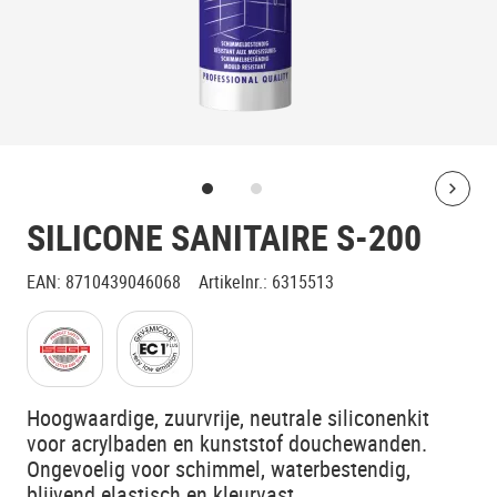
Bolt
SILICONE SANITAIRE S-200
EAN
:
8710439046068
Artikelnr.
:
6315513
Klik voor toelichting
Klik voor toelichting
Hoogwaardige, zuurvrije, neutrale siliconenkit
voor acrylbaden en kunststof douchewanden.
Ongevoelig voor schimmel, waterbestendig,
blijvend elastisch en kleurvast.