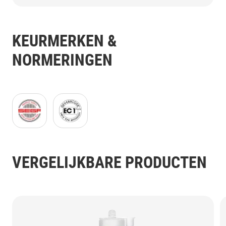
KEURMERKEN &
NORMERINGEN
ISEGA logo EN_300dpi_47x43mm_C_NR-42340_tra
EMICODE_EC1plus_(GB)_black_JPG.jpg
VERGELIJKBARE PRODUCTEN