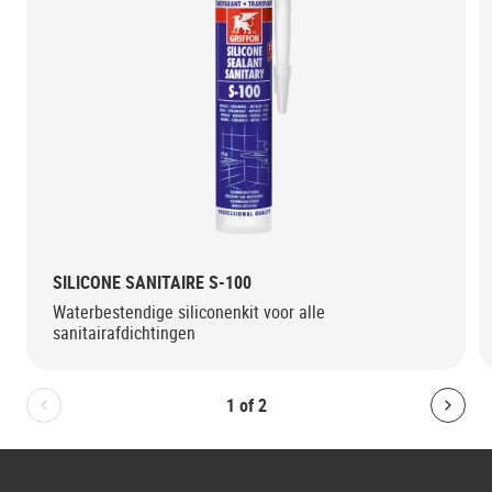
SILICONE SANITAIRE S-100
Waterbestendige siliconenkit voor alle
sanitairafdichtingen
1
of
2
Bolton.General.PreviousSlide
Bolt