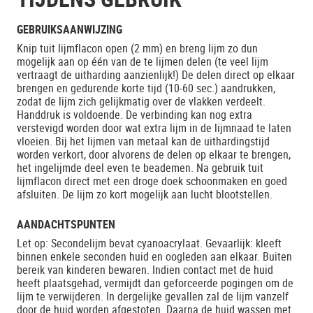
GEBRUIKSAANWIJZING
Knip tuit lijmflacon open (2 mm) en breng lijm zo dun
mogelijk aan op één van de te lijmen delen (te veel lijm
vertraagt de uitharding aanzienlijk!) De delen direct op elkaar
brengen en gedurende korte tijd (10-60 sec.) aandrukken,
zodat de lijm zich gelijkmatig over de vlakken verdeelt.
Handdruk is voldoende. De verbinding kan nog extra
verstevigd worden door wat extra lijm in de lijmnaad te laten
vloeien. Bij het lijmen van metaal kan de uithardingstijd
worden verkort, door alvorens de delen op elkaar te brengen,
het ingelijmde deel even te beademen. Na gebruik tuit
lijmflacon direct met een droge doek schoonmaken en goed
afsluiten. De lijm zo kort mogelijk aan lucht blootstellen.
AANDACHTSPUNTEN
Let op: Secondelijm bevat cyanoacrylaat. Gevaarlijk: kleeft
binnen enkele seconden huid en oogleden aan elkaar. Buiten
bereik van kinderen bewaren. Indien contact met de huid
heeft plaatsgehad, vermijdt dan geforceerde pogingen om de
lijm te verwijderen. In dergelijke gevallen zal de lijm vanzelf
door de huid worden afgestoten. Daarna de huid wassen met