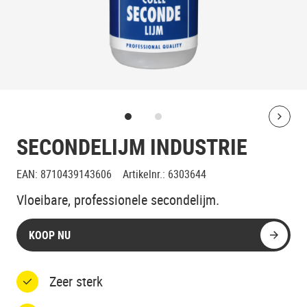
Bolt
SECONDELIJM INDUSTRIE
EAN
:
8710439143606
Artikelnr.
:
6303644
Vloeibare, professionele secondelijm.
KOOP NU
Zeer sterk