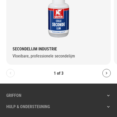
SECONDELIJM INDUSTRIE
Vloeibare, professionele secondelijm
1
of
3
Bolton.General.PreviousSlide
Bolt
GRIFFON
HULP & ONDERSTEUNING