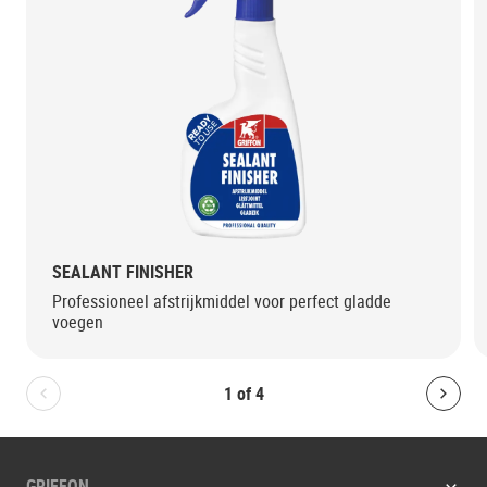
SEALANT FINISHER
Professioneel afstrijkmiddel voor perfect gladde
voegen
1
of
4
Bolton.General.PreviousSlide
Bolt
GRIFFON