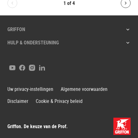
1
of
4
Bolton.General.PreviousSlide
Bolt
GRIFFON
HULP & ONDERSTEUNING
YouTube
Facebook
Instagram
LinkedIn
Uw privacy-instellingen
Algemene voorwaarden
Disclaimer
Cookie & Privacy beleid
Griffon. De keuze van de Prof.