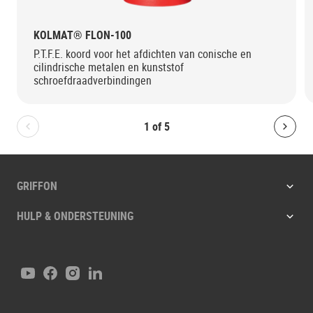
KOLMAT® FLON-100
P.T.F.E. koord voor het afdichten van conische en
cilindrische metalen en kunststof
schroefdraadverbindingen
1
of
5
Bolton.General.PreviousSlide
Bolt
GRIFFON
HULP & ONDERSTEUNING
YouTube
Facebook
Instagram
LinkedIn