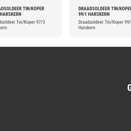
DSOLDEER TIN/KOPER
DRAADSOLDEER TIN/KOPE
 HARSKERN
99/1 HARSKERN
dsoldeer Tin/Koper 97/3
Draadsoldeer Tin/Koper 99
kern
Harskern
G
G