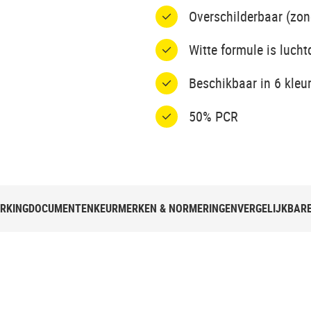
Overschilderbaar (zon
Witte formule is luch
Beschikbaar in 6 kleu
50% PCR
RKING
DOCUMENTEN
KEURMERKEN & NORMERINGEN
VERGELIJKBAR