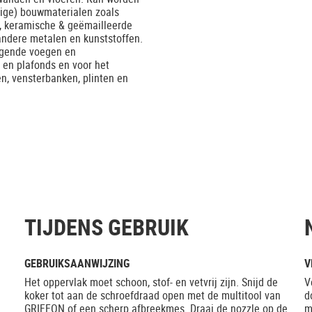
htige) bouwmaterialen zoals
s, keramische & geëmailleerde
e andere metalen en kunststoffen.
wegende voegen en
 en plafonds en voor het
n, vensterbanken, plinten en
TIJDENS GEBRUIK
GEBRUIKSAANWIJZING
V
Het oppervlak moet schoon, stof- en vetvrij zijn. Snijd de
V
koker tot aan de schroefdraad open met de multitool van
d
GRIFFON of een scherp afbreekmes. Draai de nozzle op de
m