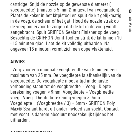
cartridge. Snijd de nozzle op de gewenste diameter (=
voegbreedte) (minstens 5 mm Ø in geval van voegnaden).
O
Plaats de koker in het kitpistool en spuit de kit gelijkmatig
B
in de voeg, de scheur of het gat. Houd de nozzle strak op
2
de voeg om ervoor te zorgen dat de kit in de voeg wordt
B
aangebracht. Spuit GRIFFON Sealant Finisher op de voeg.
Bevochtig de GRIFFON Joint Tool en strijk de kit binnen 10
- 15 minuten glad. Laat de kit volledig uitharden. Na
ongeveer 15 minuten vormt zich een oppervlaktehuid.
ADVIES
- Zorg voor een minimale voegbreedte van 5 mm en een
maximum van 25 mm. De voegdiepte is afhankelijk van de
voegbreedte. De voegdiepte moet altijd in de juiste
verhouding staan tot de voegbreedte. - Voeg - Diepte
berekening voegen < 9mm: Voegdiepte = Voegbreedte
voeg - Voeg - Diepte berekening voegen > 9mm:
Voegdiepte = (Voegbreedte / 3) + 6mm - GRIFFON Poly
Max® Sealant hardt uit onder invloed van vocht. Contact
met vocht is daarom absoluut noodzakelijk tijdens het
uitharden.