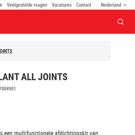
on
Veelgestelde vragen
Vacatures
Contact
Nederland
VENST
OINTS
ANT ALL JOINTS
7004901
oelichting
s een multifunctionele afdichtingskit van