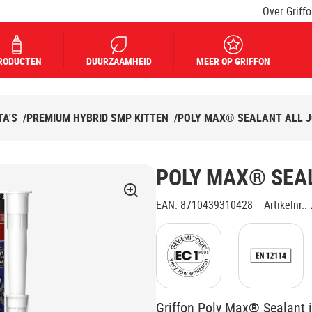
Over Griff
RODUCTEN
DUURZAAMHEID
MEER OP GRIFFON
TA'S
/
PREMIUM HYBRID SMP KITTEN
/
POLY MAX® SEALANT ALL J
POLY MAX® SEAL
EAN
:
8710439310428
Artikelnr.
:
Klik voor toelichting
Klik voor t
Griffon Poly Max® Sealant i