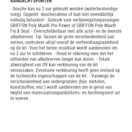
AANDACHTSPUNTEN
- Douche kan na 2 uur gebruikt worden (waterbestendige
voeg). Opgelet: douchecabine of bad niet onmiddellijk
volledig belasten! - Gebruik voor verlijmingstoepassingen
GRIFFON Poly Max® Pro Power of GRIFFON Poly Max®
Fix & Seal. - Overschilderbaar met alle acryl- en de meeste
alkydverven. Tip: Gezien de grote verscheidenheid aan
verven, controleer altijd vooraf de verfverdraagzaamheid
op de kit. Voor het beste resultaat wordt aanbevolen om
na 2 uur te schilderen. - Houd er rekening mee dat het
uitharden van alkydverven langer kan duren. - Totale
afwezigheid van UV kan verkleuring van de kit
veroorzaken. Eventuele verkleuring heeft geen invloed op
de technische eigenschappen van de kit. - Vanwege de
verscheidenheid aan ondergronden (bijv. metalen,
kunststoffen, enz.) wordt aanbevolen om in geval van
twijfel een materiaalcompatibiliteits- en hechtingstest uit
te voeren.