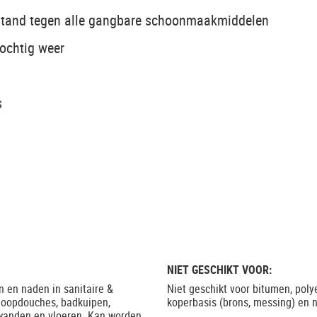
estand tegen alle gangbare schoonmaakmiddelen
vochtig weer
s
NIET GESCHIKT VOOR:
n en naden in sanitaire &
Niet geschikt voor bitumen, poly
loopdouches, badkuipen,
koperbasis (brons, messing) en 
 wanden en vloeren. Kan worden