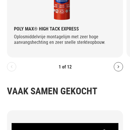
POLY MAX® HIGH TACK EXPRESS
Oplosmiddelvrije montagelijm met zeer hoge
aanvangshechting en zeer snelle sterkteopbouw.
1
of
12
Bolton.General.PreviousSlide
Bolt
VAAK SAMEN GEKOCHT