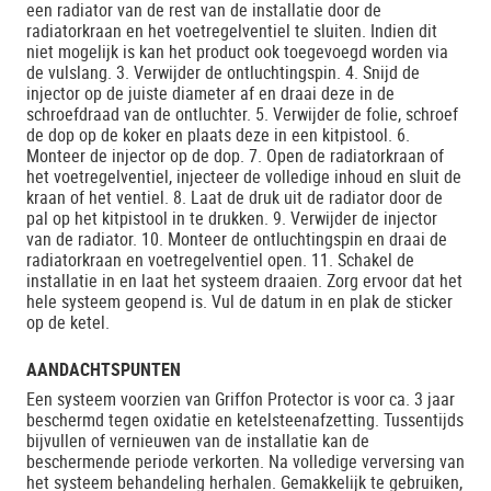
een radiator van de rest van de installatie door de
radiatorkraan en het voetregelventiel te sluiten. Indien dit
niet mogelijk is kan het product ook toegevoegd worden via
de vulslang. 3. Verwijder de ontluchtingspin. 4. Snijd de
injector op de juiste diameter af en draai deze in de
schroefdraad van de ontluchter. 5. Verwijder de folie, schroef
de dop op de koker en plaats deze in een kitpistool. 6.
Monteer de injector op de dop. 7. Open de radiatorkraan of
het voetregelventiel, injecteer de volledige inhoud en sluit de
kraan of het ventiel. 8. Laat de druk uit de radiator door de
pal op het kitpistool in te drukken. 9. Verwijder de injector
van de radiator. 10. Monteer de ontluchtingspin en draai de
radiatorkraan en voetregelventiel open. 11. Schakel de
installatie in en laat het systeem draaien. Zorg ervoor dat het
hele systeem geopend is. Vul de datum in en plak de sticker
op de ketel.
AANDACHTSPUNTEN
Een systeem voorzien van Griffon Protector is voor ca. 3 jaar
beschermd tegen oxidatie en ketelsteenafzetting. Tussentijds
bijvullen of vernieuwen van de installatie kan de
beschermende periode verkorten. Na volledige verversing van
het systeem behandeling herhalen. Gemakkelijk te gebruiken,