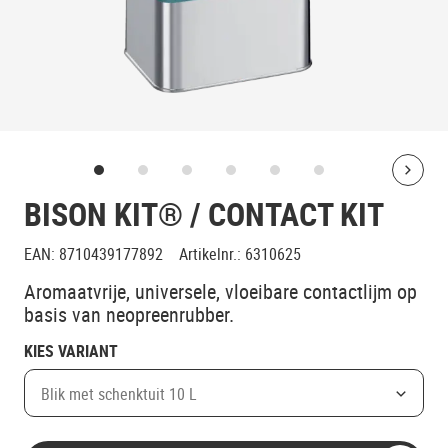
Bolt
BISON KIT® / CONTACT KIT
EAN
:
8710439177892
Artikelnr.
:
6310625
Aromaatvrije, universele, vloeibare contactlijm op
basis van neopreenrubber.
KIES VARIANT
Blik met schenktuit 10 L