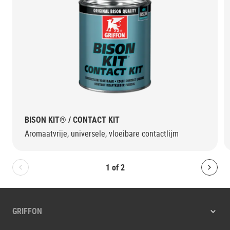
BISON KIT® / CONTACT KIT
Aromaatvrije, universele, vloeibare contactlijm
1
of
2
Bolton.General.PreviousSlide
Bolt
GRIFFON