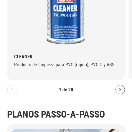
CLEANER
Producto de limpieza para PVC (rígido), PVC-C y ABS
1
de
20
Bolton.General.PreviousSlide
Bolt
PLANOS PASSO-A-PASSO