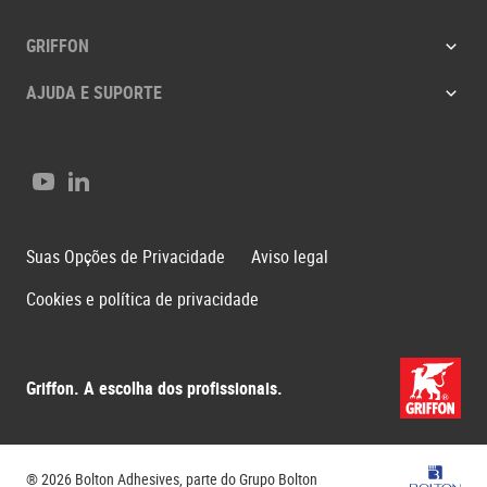
GRIFFON
AJUDA E SUPORTE
YouTube
LinkedIn
Suas Opções de Privacidade
Aviso legal
Cookies e política de privacidade
Griffon. A escolha dos profissionais.
Grupo Bo
® 2026 Bolton Adhesives, parte do Grupo Bolton