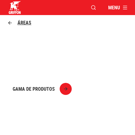
MENU
ABRIR JANELA PAR
Griffon logo
ÁREAS
NOVAS CONSTRUÇÕES,
RENOVAÇÃO E ACABAMENTO
GAMA DE PRODUTOS