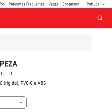
fon
Perguntas Frequentes
Vagas
Contactos
Portugal
ABRIR
MPEZA
6120021
C (rígido), PVC-C e ABS