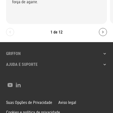
força de agarre.
1
de
12
Bolton.General.PreviousSlide
Bolt
GRIFFON
AJUDA E SUPORTE
YouTube
LinkedIn
Suas Opções de Privacidade
Aviso legal
Cookies e política de privacidade