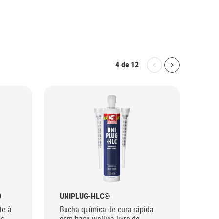
4
de
12
Bolton.General.P
Bolton.Gene
0
UNIPLUG-HLC®
FIT
te à
Bucha química de cura rápida
Fit
es
com base vinílica livre de