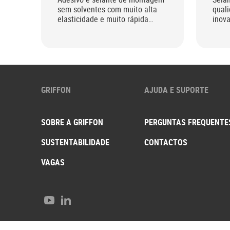
sem solventes com muito alta
qual
elasticidade e muito rápida
inova
aquisição de força de agarre.
SMP
GRIFFON
AJUDA E SUPORTE
SOBRE A GRIFFON
PERGUNTAS FREQUENTE
SUSTENTABILIDADE
CONTACTOS
VAGAS
YouTube
LinkedIn