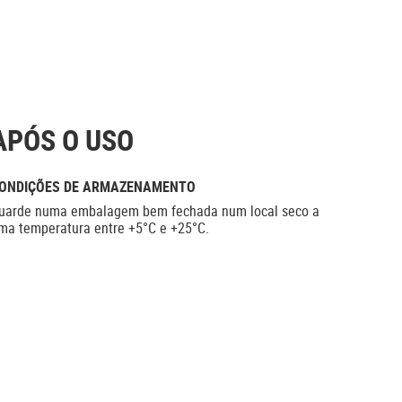
APÓS O USO
ONDIÇÕES DE ARMAZENAMENTO
uarde numa embalagem bem fechada num local seco a
ma temperatura entre +5°C e +25°C.