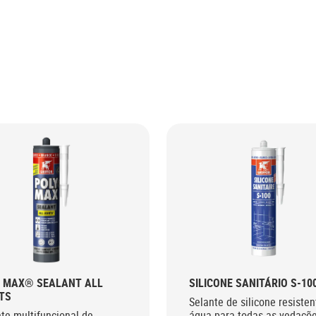
Y MAX® SEALANT ALL
SILICONE SANITÁRIO S-10
TS
Selante de silicone resisten
te multifuncional de
água para todas as vedaçõ