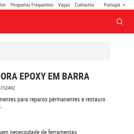
fon
Perguntas Frequentes
Vagas
Contactos
Portugal
ABRIR
ORA EPOXY EM BARRA
6152402
entes para reparos permanentes e restauro
.
sem necessidade de ferramentas