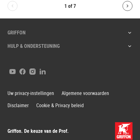
1
of
7
Bolton.General.PreviousSlide
Bolt
GRIFFON
HULP & ONDERSTEUNING
YouTube
Facebook
Instagram
LinkedIn
Uw privacy-instellingen
Algemene voorwaarden
Disclaimer
Cookie & Privacy beleid
Griffon. De keuze van de Prof.