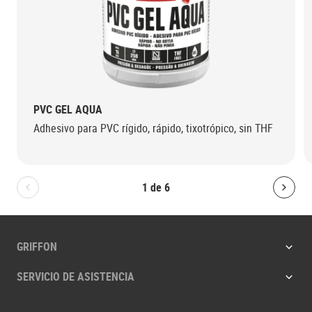
PVC GEL AQUA
Adhesivo para PVC rígido, rápido, tixotrópico, sin THF
1
de
6
Bolton.General.PreviousSlide
Bolt
GRIFFON
SERVICIO DE ASISTENCIA