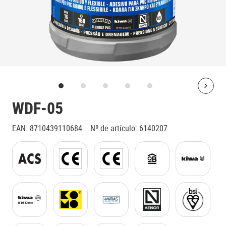
Bolt
WDF-05
EAN
:
8710439110684
Nº de artículo
:
6140207