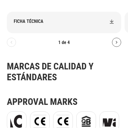
FICHA TÉCNICA
1
de
4
Bolton.General.PreviousSlide
Bolt
MARCAS DE CALIDAD Y
ESTÁNDARES
APPROVAL MARKS
ACS GIF.gif
CE_logo_PNG_with_frame.png
CE_logo_PNG_with_frame.png
Logo QB.png
Kiwa Logo.