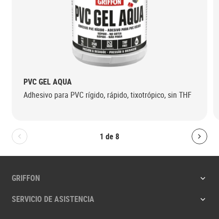
PVC GEL AQUA
Adhesivo para PVC rígido, rápido, tixotrópico, sin THF
1
de
8
Bolton.General.PreviousSlide
Bolt
GRIFFON
SERVICIO DE ASISTENCIA