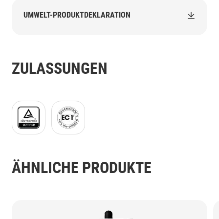
UMWELT-PRODUKTDEKLARATION
ZULASSUNGEN
TUV Rheinland logo_300dpi_68x68mm_C_NR-42455
EMICODE_EC1plus_(GB)_black_JPG.jpg
ÄHNLICHE PRODUKTE