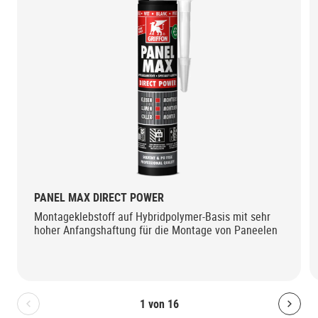
PANEL MAX DIRECT POWER
Montageklebstoff auf Hybridpolymer-Basis mit sehr
hoher Anfangshaftung für die Montage von Paneelen
1
von
16
Bolton.General.PreviousSlide
Bolt