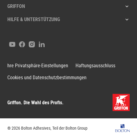
GRIFFON
HILFE & UNTERSTÜTZUNG
Youtube
Facebook
Instagram
LinkedIn
hre Privatsphäre-Einstellungen
Haftungsausschluss
Cookies und Datenschutzbestimmungen
Griffon. Die Wahl des Profis.
Bolton-G
® 2026 Bolton Adhesives, Teil der Bolton Group