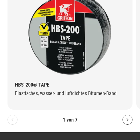
HBS-200® TAPE
Elastisches, wasser- und luftdichtes Bitumen-Band
1
von
7
Bolton.General.PreviousSlide
Bolt