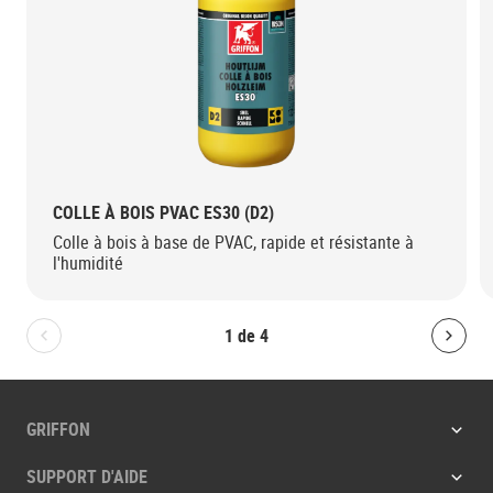
COLLE À BOIS PVAC ES30 (D2)
Colle à bois à base de PVAC, rapide et résistante à
l'humidité
1
de
4
Bolton.General.PreviousSlide
Bolt
GRIFFON
SUPPORT D'AIDE