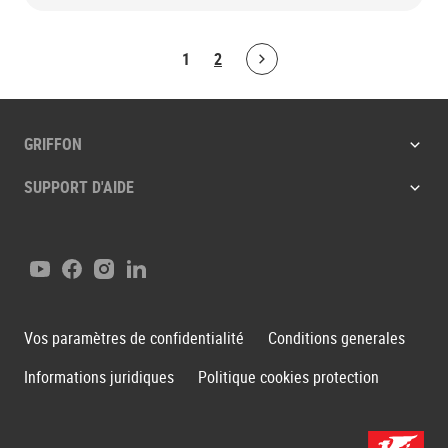
1
2
Bolton.ArticleList.NextPage
GRIFFON
SUPPORT D'AIDE
Youtube
Facebook
Instagram
LinkedIn
Vos paramètres de confidentialité
Conditions generales
Informations juridiques
Politique cookies protection