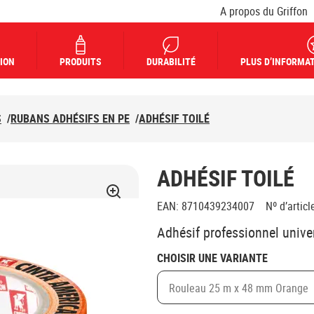
A propos du Griffon
ION
PRODUITS
DURABILITÉ
PLUS D’INFORMAT
S
/
RUBANS ADHÉSIFS EN PE
/
ADHÉSIF TOILÉ
ADHÉSIF TOILÉ
EAN
:
8710439234007
Nº d’articl
Adhésif professionnel univer
CHOISIR UNE VARIANTE
Rouleau 25 m x 48 mm Orange