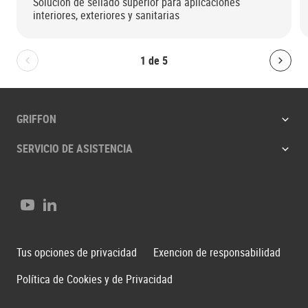
Solución de sellado superior para aplicaciones
interiores, exteriores y sanitarias
1
de
5
Bolton.General.PreviousSlide
Bolt
GRIFFON
SERVICIO DE ASISTENCIA
Youtube (en inglés)
LinkedIn (en inglés)
Tus opciones de privacidad
Exencion de responsabilidad
Política de Cookies y de Privacidad