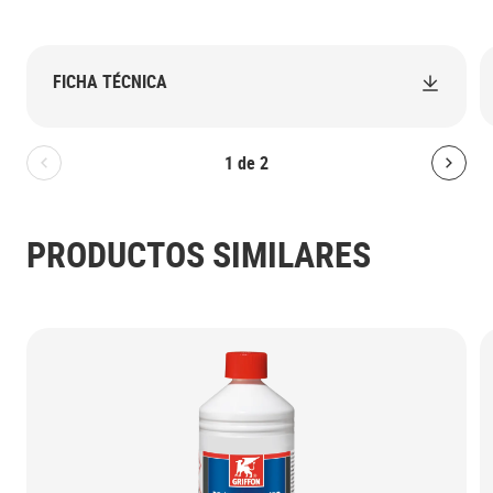
FICHA TÉCNICA
1
de
2
Bolton.General.PreviousSlide
Bolt
PRODUCTOS SIMILARES