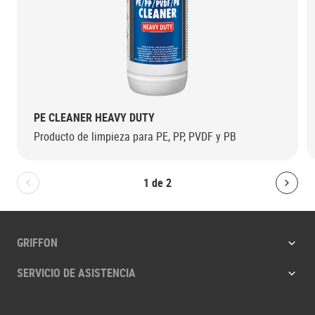
PE CLEANER HEAVY DUTY
Producto de limpieza para PE, PP, PVDF y PB
1
de
2
Bolton.General.PreviousSlide
Bolt
GRIFFON
SERVICIO DE ASISTENCIA