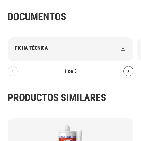
DOCUMENTOS
FICHA TÉCNICA
1
de
3
Bolton.General.PreviousSlide
Bolt
PRODUCTOS SIMILARES