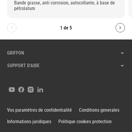
Bande grasse, anti corrosion, autocollante, à base de
pétrolatum
1
de
5
Bolton.General.PreviousSlide
Bolt
GRIFFON
SUPPORT D'AIDE
Youtube
Facebook
Instagram
LinkedIn
Vos paramètres de confidentialité
Conditions generales
Informations juridiques
Politique cookies protection