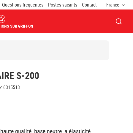
Questions frequentes
Postes vacants
Contact
France
OUVRI
IONS SUR GRIFFON
IRE S-200
e
:
6315513
haute qualité, base neutre, a élasticité