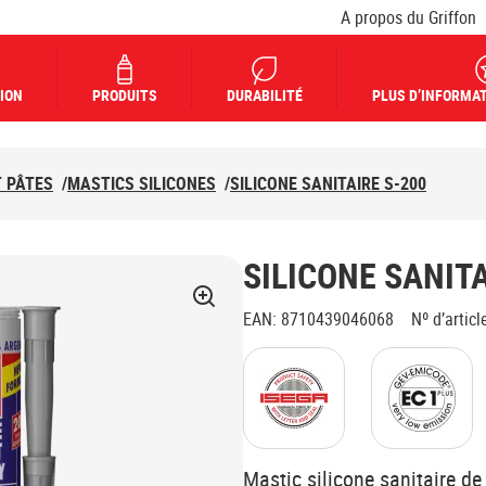
A propos du Griffon
ION
PRODUITS
DURABILITÉ
PLUS D’INFORMAT
T PÂTES
/
MASTICS SILICONES
/
SILICONE SANITAIRE S-200
SILICONE SANITA
EAN
:
8710439046068
Nº d’articl
Mastic silicone sanitaire de 