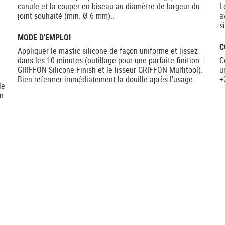
canule et la couper en biseau au diamètre de largeur du
L
joint souhaité (min. Ø 6 mm)..
a
s
MODE D'EMPLOI
C
Appliquer le mastic silicone de façon uniforme et lissez
dans les 10 minutes (outillage pour une parfaite finition :
C
GRIFFON Silicone Finish et le lisseur GRIFFON Multitool).
u
Bien refermer immédiatement la douille après l’usage.
+
le
un