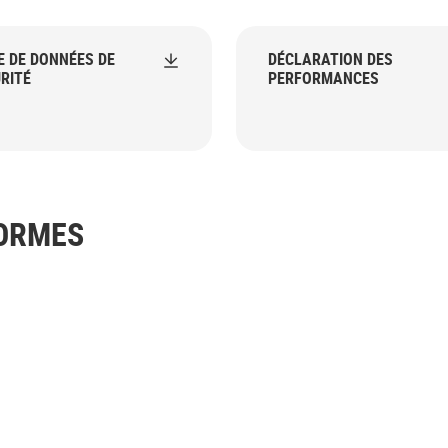
E DE DONNÉES DE
DÉCLARATION DES
RITÉ
PERFORMANCES
NORMES
40_transPNG.png
k_JPG.jpg