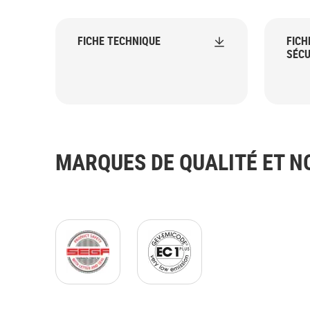
FICHE TECHNIQUE
FICH
SÉCU
MARQUES DE QUALITÉ ET 
ISEGA logo EN_300dpi_47x43mm_C_NR-423
EMICODE_EC1plus_(GB)_blac